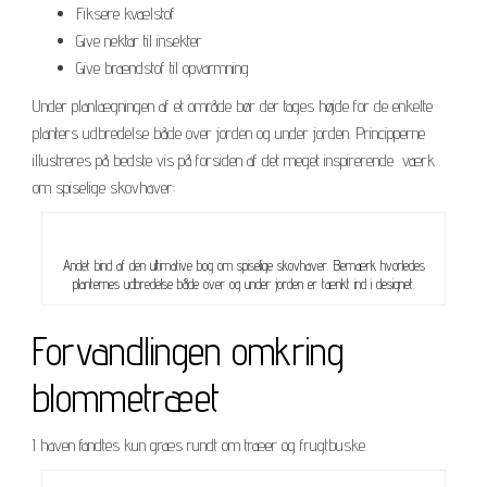
Fiksere kvælstof
Give nektar til insekter
Give brændstof til opvarmning
Under planlægningen af et område bør der tages højde for de enkelte
planters udbredelse både over jorden og under jorden. Principperne
illustreres på bedste vis på forsiden af det meget inspirerende værk
om spiselige skovhaver:
Andet bind af den ultimative bog om spiselige skovhaver. Bemærk hvorledes
planternes udbredelse både over og under jorden er tænkt ind i designet.
Forvandlingen omkring
blommetræet
I haven fandtes kun græs rundt om træer og frugtbuske.