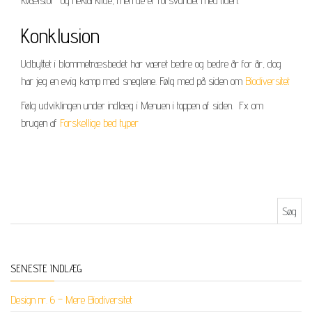
kvælstof- og nektarkilde, men de er forsvundet med tiden.
Konklusion
Udbyttet i blommetræsbedet har været bedre og bedre år for år, dog
har jeg en evig kamp med sneglene. Følg med på siden om
Biodiversitet
Følg udviklingen under indlæg i Menuen i toppen af siden. Fx om
brugen af
Forskellige bed typer
Søg efter:
SENESTE INDLÆG
Design nr. 6 – Mere Biodiversitet