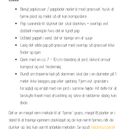
Benyt papkasser / papplader nederst mod græsset, husk at
fjerne plast og metal så alt kan kompostere
Pap svarende til stykket der skal dækkes + overlap, evt.
dobbelt mængde hvis det er tyndt pap
Udblød pappet i vand, det er længe om at suge
Læg det våde pap på græsset med overlap så græsset ikke
finder op igen
Dæk med en ca. 7 – 10 cm blanding af jord, delvist omsat
kompost og evt. hestemøg
Rundt om træerne tæt på stammen skal der i en diameter på 1
meter ikke lægges pap eller gødning. Fjern evt. græstørv
forsigtigt og erstat med ren jord i samme højde. Alt dette for at
beskytte træet mod afsvidning og sikre at rødderne stadig kan
ånde
Det er en meget nem metode til at ”fjerne” græs, meget få planter er i
stand til at trænge igennem dæklaget og de kan nemt fjernes når de
dukker op. Jeg kan varmt anbefale metoden. Se også
Nøglehulsbedet