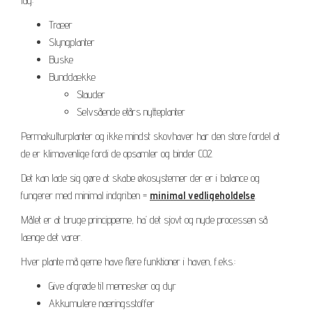
lag:
Træer
Slyngplanter
Buske
Bunddække
Stauder
Selvsående etårs nytteplanter
Permakulturplanter og ikke mindst skovhaver har den store fordel at
de er klimavenlige fordi de opsamler og binder CO2.
Det kan lade sig gøre at skabe økosystemer der er i balance og
fungerer med minimal indgriben =
minimal vedligeholdelse
.
Målet er at bruge principperne, ha’ det sjovt og nyde processen så
længe det varer.
Hver plante må gerne have flere funktioner i haven, f.eks.:
Give afgrøde til mennesker og dyr
Akkumulere næringsstoffer