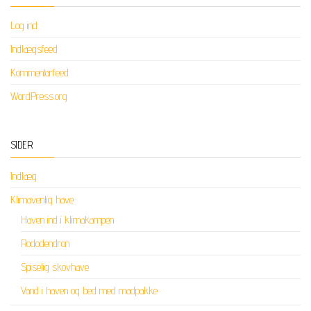
Log ind
Indlægsfeed
Kommentarfeed
WordPress.org
SIDER
Indlæg
Klimavenlig have
Haven ind i klimakampen
Rododendron
Spiselig skovhave
Vand i haven og bed med madpakke