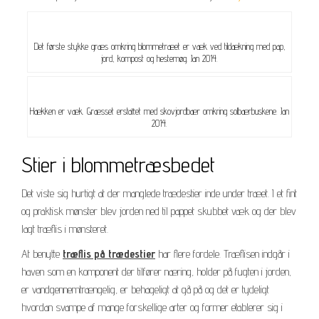
Det første stykke græs omkring blommetræet er væk ved tildækning med pap,
jord, kompost og hestemøg. Jan 2014.
Hækken er væk. Græsset erstattet med skovjordbær omkring solbærbuskene. Jan
2014.
Stier i blommetræsbedet
Det viste sig hurtigt at der manglede trædestier inde under træet. I et fint
og praktisk mønster blev jorden ned til pappet skubbet væk og der blev
lagt træflis i mønsteret.
At benytte
træflis på trædestier
har flere fordele. Træflisen indgår i
haven som en komponent der tilfører næring, holder på fugten i jorden,
er vandgennemtrængelig, er behageligt at gå på og det er tydeligt
hvordan svampe af mange forskellige arter og former etablerer sig i