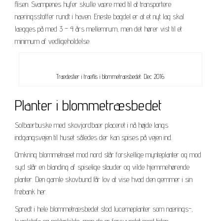
flisen. Svampenes hyfer skulle være med til at transportere
næringsstoffer rundt i haven. Eneste bagdel er at et nyt lag skal
lægges på med 3 – 4 års mellemrum, men det hører vist til et
minimum af vedligeholdelse.
Trædestier i træflis i blommetræsbedet. Dec 2016.
Planter i blommetræsbedet
Solbærbuske med skovjordbær placeret i nå højde langs
indgangsvejen til huset således der kan spises på vejen ind.
Omkring blommetræet mod nord står forskellige mynteplanter og mod
syd står en blanding af spiselige stauder og vilde hjemmehørende
planter. Den gamle skovbund får lov at vise hvad den gemmer i sin
frøbank her.
Spredt i hele blommetræsbedet stod lucerneplanter som nærings-,