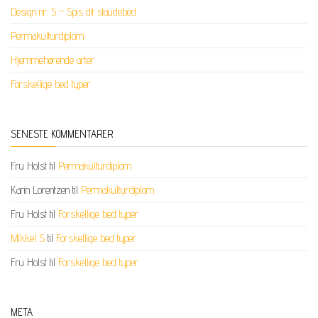
Design nr. 5 – Spis dit staudebed
Permakulturdiplom
Hjemmehørende arter
Forskellige bed typer
SENESTE KOMMENTARER
Fru Holst
til
Permakulturdiplom
Karin Lorentzen
til
Permakulturdiplom
Fru Holst
til
Forskellige bed typer
Mikkel S
til
Forskellige bed typer
Fru Holst
til
Forskellige bed typer
META