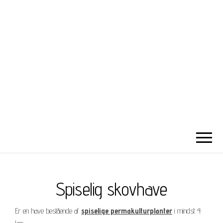
SKOVHAVEHOLST.
DK
Fra parcelhushave til spiselig skovhave
Spiselig skovhave
Er en have bestående af
spiselige permakulturplanter
i mindst 4