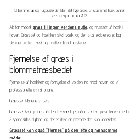
Et blommetræ og frugtbuske der lider i det høje græs. En utæmmet hæk danner
væg i carporten. Juni 2012.
Alt for meget
græs til ingen verdens nytte,
og masser af hæk i
haven. Græsset og hækken skal væk, og der skal etableres et lag
stauder under træet og imellem frugtbuskene.
Fjernelse af græs i
blommetræsbedet
Fjernelse af hækken og fornyelse af volden ind mod haven lod vi
professionelle om at ordne.
Græsset klarede vi selv.
Græsset kan fjernes på den besværlige måde ved at grave tørven ned i
2 spadestiks dybde, og det er ikke en metode der kan anbefales.
Græsset kan også ”fjernes” på den lette og nænsomme
måde
: